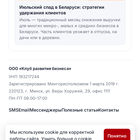
Июльский спад в Беларуси: стратегии
удержания клиентов
Июль — традиционный месяц снижения выручки
для многих микро-, малых и средних бизнесов в
Беларуси. Часть клиентов уезжает в отпуска, на
дачи или в деревни.
ООО «Клуб развития бизнеса»
УНП
193217244
Зарегистрировано Мингорисполкомом 1 марта 2019 г.
220123
,
г. Минск
,
ул. Веры Хоружей, 29, офис 1111
ПН-ПТ 09:00–17:00
SMS
Email
Мессенджеры
Полезные статьи
Контакты
EMAIL
office@pr2.by
Мы используем cookie для корректной
Понятно
Политика конфиденциальности
работы сайта. Узнать больше о cookie