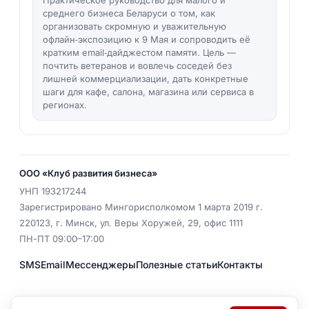
среднего бизнеса Беларуси о том, как
организовать скромную и уважительную
офлайн‑экспозицию к 9 Мая и сопроводить её
кратким email‑дайджестом памяти. Цель —
почтить ветеранов и вовлечь соседей без
лишней коммерциализации, дать конкретные
шаги для кафе, салона, магазина или сервиса в
регионах.
ООО «Клуб развития бизнеса»
УНП
193217244
Зарегистрировано Мингорисполкомом 1 марта 2019 г.
220123
,
г. Минск
,
ул. Веры Хоружей, 29, офис 1111
ПН-ПТ 09:00–17:00
SMS
Email
Мессенджеры
Полезные статьи
Контакты
EMAIL