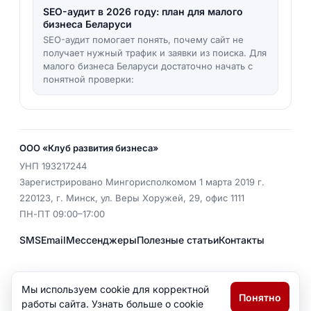
SEO-аудит в 2026 году: план для малого
бизнеса Беларуси
SEO-аудит помогает понять, почему сайт не
получает нужный трафик и заявки из поиска. Для
малого бизнеса Беларуси достаточно начать с
понятной проверки:
ООО «Клуб развития бизнеса»
УНП
193217244
Зарегистрировано Мингорисполкомом 1 марта 2019 г.
220123
,
г. Минск
,
ул. Веры Хоружей, 29, офис 1111
ПН-ПТ 09:00–17:00
SMS
Email
Мессенджеры
Полезные статьи
Контакты
EMAIL
office@pr2.by
Мы используем cookie для корректной
Понятно
Политика конфиденциальности
работы сайта. Узнать больше о cookie